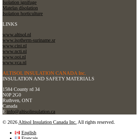
Isolation ignifuge
Matelas dísolation
Isolation horticulture
LINKS
www.altisol.nl
www.isotherm-suriname.sr
www.cini.nl
www.ncti.nl
www.ooi.nl
www.vca.nl
ALTISOL INSULATION CANADA Inc.
INSULATION AND SAFETY MATERIALS
1584 County rd 34
N0P 2G0
Ruthven, ONT
Canada
E
info@altisolinsulation.ca
© 2026
Altisol Insulation Canada Inc.
All rights reserved.
English
Français